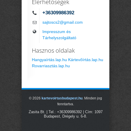
Elérhetőségek
+36309986392
sajtoscs2@gmail.com
Impresszum és
Tárhelyszolgáltató
Hasznos oldalak
Hangyaírtás.lap.hu
Kártevőírtás.lap.hu
Rovarriasztás.lap.hu
© 2026
kartevoirtasbudapest.hu
. Minden jog
fenntartva.
Zasita Bt.
| Tel.:
+36309986392
| Cím:
1097
Budapest
,
Drégely u. 6-8.