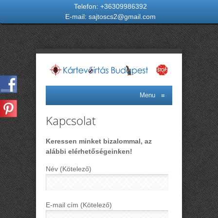
Telefon:
+36309986392
E-mail:
sajtoscs2@gmail.com
Menu
≡
Kapcsolat
Keressen minket bizalommal, az
alábbi elérhetőségeinken!
Név (Kötelező)
E-mail cím (Kötelező)