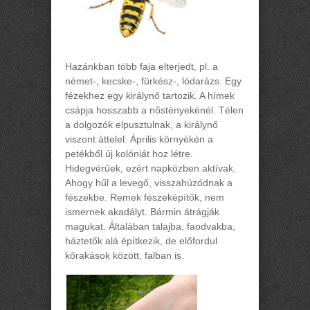
Hazánkban több faja elterjedt, pl. a
német-, kecske-, fürkész-, lódarázs. Egy
fézekhez egy királynő tartozik. A hímek
csápja hosszabb a nőstényekénél. Télen
a dolgozók elpusztulnak, a királynő
viszont áttelel. Április környékén a
petékből új kolóniát hoz létre.
Hidegvérűek, ezért napközben aktívak.
Ahogy hűl a levegő, visszahúzódnak a
fészekbe. Remek fészeképítők, nem
ismernek akadályt. Bármin átrágják
magukat. Általában talajba, faodvakba,
háztetők alá építkezik, de előfordul
kőrakások között, falban is.