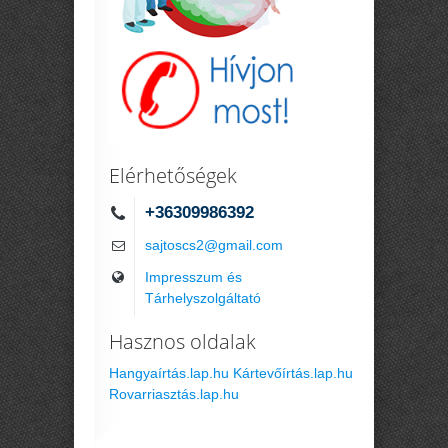
Elérhetőségek
+36309986392
sajtoscs2@gmail.com
Impresszum és
Tárhelyszolgáltató
Hasznos oldalak
Hangyaírtás.lap.hu
Kártevőírtás.lap.hu
Rovarriasztás.lap.hu