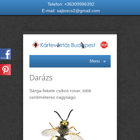
Telefon:
+36309986392
E-mail:
sajtoscs2@gmail.com
Menu
≡
Darázs
Sárga-fekete csíkos rovar, több
centiméteres nagyságú.