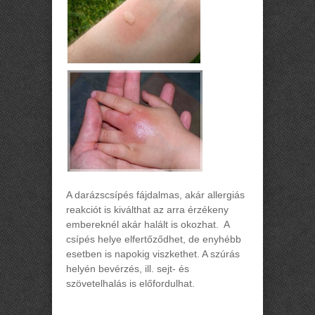
A darázscsípés fájdalmas, akár allergiás
reakciót is kiválthat az arra érzékeny
embereknél akár halált is okozhat. A
csípés helye elfertőződhet, de enyhébb
esetben is napokig viszkethet. A szúrás
helyén bevérzés, ill. sejt- és
szövetelhalás is előfordulhat.